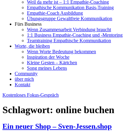
Weil da mehr ist – 1:1 Empathie-Coaching
Empathische Kommunikation Basis-Training
Empathie-Coach Ausbildung
Übungsgruppe Gewaltfreie Kommunikation
Fürs Business
Wenn Zusammenarbeit Verbindung braucht
1:1 Business Empathie-Coaching und -Mentoring
Teamtraining Empathische Kommunikation
Worte, die bleiben
Wenn Worte Bedeutung bekommen
Inspiration der Woche
Kleine Gesten – Kärtchen
Song meines Lebens
Community
über mich
Kontakt
Kostenloses Fokus-Gespräch
Schlagwort:
online buchen
Ein neuer Shop – Sven-Jessen.shop