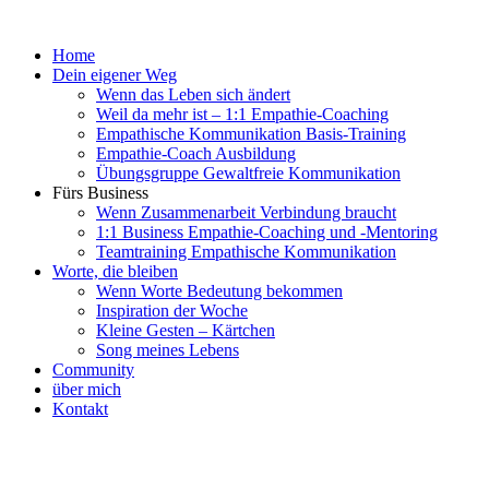
Zum
Inhalt
Home
springen
Dein eigener Weg
Wenn das Leben sich ändert
Weil da mehr ist – 1:1 Empathie-Coaching
Empathische Kommunikation Basis-Training
Empathie-Coach Ausbildung
Übungsgruppe Gewaltfreie Kommunikation
Fürs Business
Wenn Zusammenarbeit Verbindung braucht
1:1 Business Empathie-Coaching und -Mentoring
Teamtraining Empathische Kommunikation
Worte, die bleiben
Wenn Worte Bedeutung bekommen
Inspiration der Woche
Kleine Gesten – Kärtchen
Song meines Lebens
Community
über mich
Kontakt